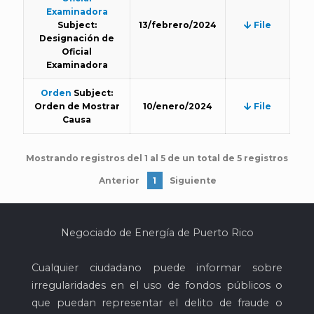
Examinadora
Subject:
13/febrero/2024
File
Designación de
Oficial
Examinadora
Orden
Subject:
Orden de Mostrar
10/enero/2024
File
Causa
Mostrando registros del 1 al 5 de un total de 5 registros
Anterior
1
Siguiente
Negociado de Energía de Puerto Rico
Cualquier ciudadano puede informar sobre
irregularidades en el uso de fondos públicos o
que puedan representar el delito de fraude o