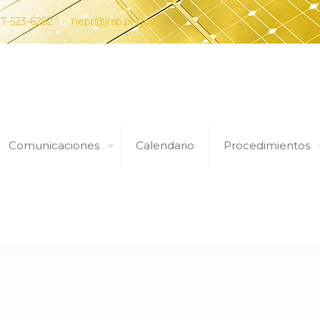
7-523-6262
nepr@jrsp.pr.gov
Comunicaciones
Calendario
Procedimientos
9374