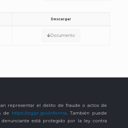
Descargar
Documento
an representar el delito de fraude o actos de
és de
https://oig.pr.gov/informa
. También puede
l denunciante está protegido por la ley contra