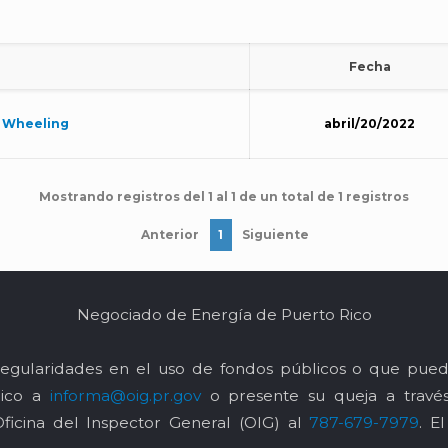
Fecha
y Wheeling
abril/20/2022
Mostrando registros del 1 al 1 de un total de 1 registros
Anterior
1
Siguiente
Negociado de Energía de Puerto Rico
egularidades en el uso de fondos públicos o que pued
nico a
informa@oig.pr.gov
o presente su queja a trav
Oficina del Inspector General (OIG) al
787-679-7979
. E