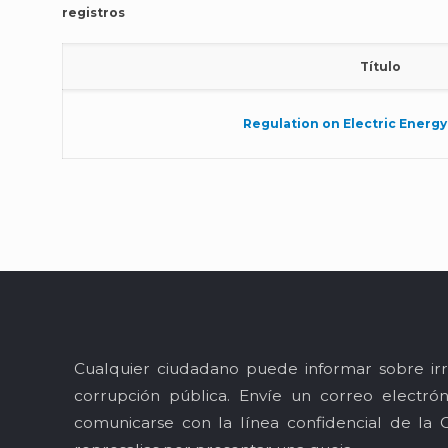
registros
Título
Regulation on Electric Energ
Cualquier ciudadano puede informar sobre irr
corrupción pública. Envíe un correo electró
comunicarse con la línea confidencial de la 