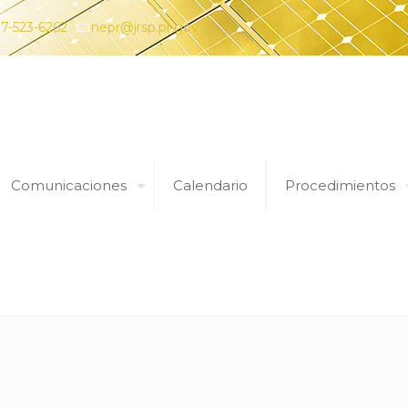
7-523-6262
nepr@jrsp.pr.gov
Comunicaciones
Calendario
Procedimientos
11 de mayo de 2022