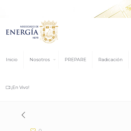
¿Tiene alguna pregunta? Comunícate con nosotros al
78
Inicio
Nosotros
PREPARE
Radicación
¡En Vivo!
0