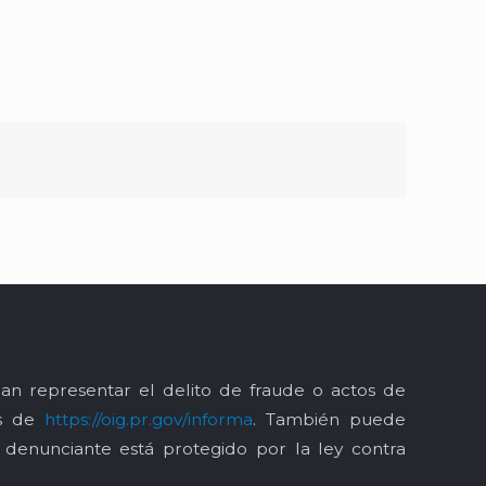
an representar el delito de fraude o actos de
és de
https://oig.pr.gov/informa
. También puede
l denunciante está protegido por la ley contra