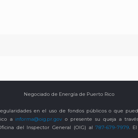
Negociado de Energía de Puerto Rico
egularidades en el uso de fondos públicos o que pued
nico a
informa@oig.pr.gov
o presente su queja a trav
Oficina del Inspector General (OIG) al
787-679-7979
. E