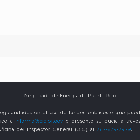
Negociado de Energía de Puerto Rico
egularidades en el uso de fondos públicos o que pued
nico a
informa@oig.pr.gov
o presente su queja a trav
Oficina del Inspector General (OIG) al
787-679-7979
. E