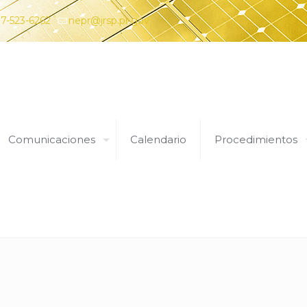
7-523-6262
nepr@jrsp.pr.gov
Comunicaciones
Calendario
Procedimientos
19 de mayo de 2022