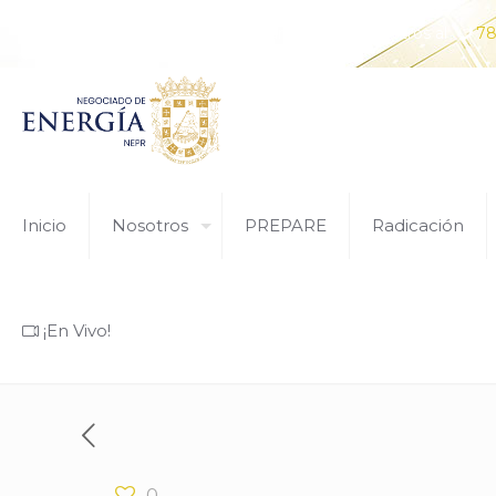
¿Tiene alguna pregunta? Comunícate con nosotros al
78
Inicio
Nosotros
PREPARE
Radicación
¡En Vivo!
0