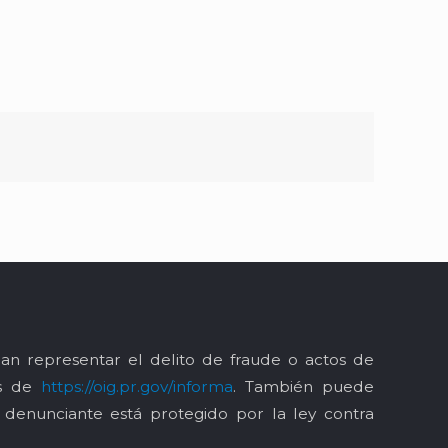
an representar el delito de fraude o actos de
és de
https://oig.pr.gov/informa
. También puede
l denunciante está protegido por la ley contra