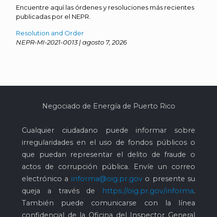
Encuentre aquí las órdenes y resoluciones más recientes
publicadas por el NEPR.
Resolution and Order
NEPR-MI-2021-0013 | agosto 7, 2026
Negociado de Energía de Puerto Rico
Cualquier ciudadano puede informar sobre
irregularidades en el uso de fondos públicos o
que puedan representar el delito de fraude o
actos de corrupción pública. Envíe un correo
electrónico a
informa@oig.pr.gov
o presente su
queja a través de
https://oig.pr.gov/informa
.
También puede comunicarse con la línea
confidencial de la Oficina del Inspector General