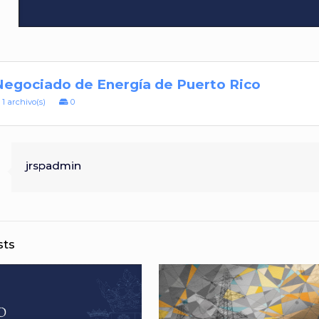
Negociado de Energía de Puerto Rico
1 archivo(s)
0
jrspadmin
sts