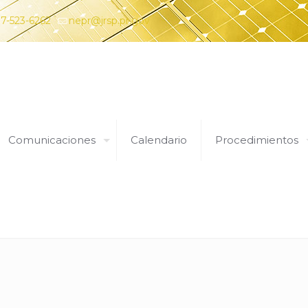
7-523-6262
nepr@jrsp.pr.gov
Comunicaciones
Calendario
Procedimientos
ciado de Energía de Puerto