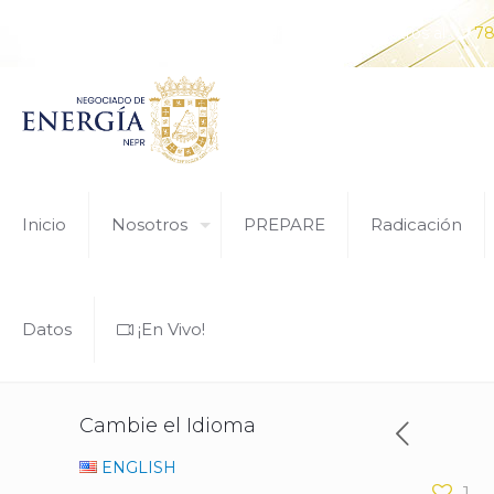
¿Tiene alguna pregunta? Comunícate con nosotros al
78
Inicio
Nosotros
PREPARE
Radicación
Nego
Datos
¡En Vivo!
Cambie el Idioma
ENGLISH
1