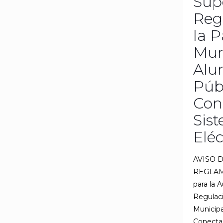
Sup
Reg
la P
Mun
Alu
Púb
Con
Sis
Eléc
AVISO 
REGLAM
para la 
Regulaci
Municipa
Conectad