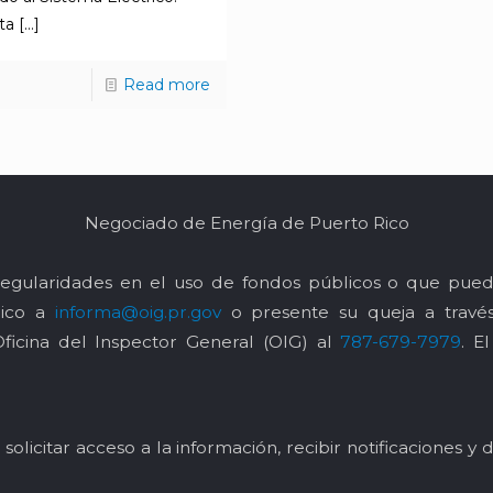
ta
[…]
Read more
Negociado de Energía de Puerto Rico
egularidades en el uso de fondos públicos o que pued
nico a
informa@oig.pr.gov
o presente su queja a trav
Oficina del Inspector General (OIG) al
787-679-7979
. E
solicitar acceso a la información, recibir notificaciones 