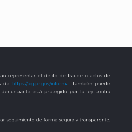
an representar el delito de fraude o actos de
és de
https://oig.pr.gov/informa
. También puede
l denunciante está protegido por la ley contra
y dar seguimiento de forma segura y transparente,