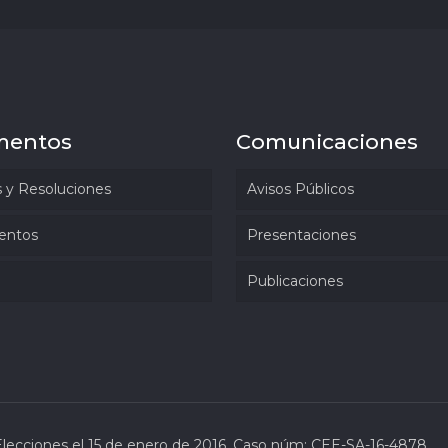
mentos
Comunicaciones
 y Resoluciones
Avisos Públicos
entos
Presentaciones
Publicaciones
Elecciones el 15 de enero de 2016. Caso núm: CEE-SA-16-4878.