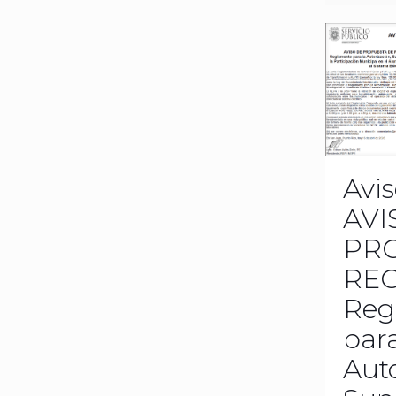
Avis
AVI
PR
RE
Reg
para
Auto