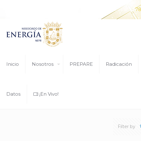
¿Tiene alguna pregunta? Comunícate con nosotros al
78
Inicio
Nosotros
PREPARE
Radicación
Datos
¡En Vivo!
Filter by