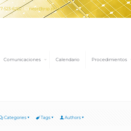
7-523-6262
nepr@jrsp.pr.gov
Comunicaciones
Calendario
Procedimientos
jrspadmin
Categories
Tags
Authors