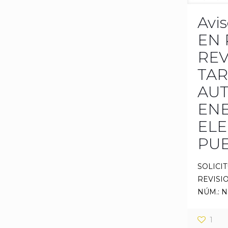
Avis
EN 
REV
TAR
AU
EN
ELE
PUE
SOLICI
REVISI
NÚM.: 
1