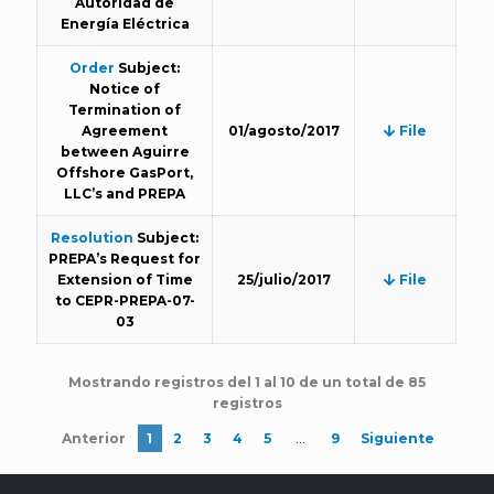
Autoridad de
Energía Eléctrica
Order
Subject:
Notice of
Termination of
Agreement
01/agosto/2017
File
between Aguirre
Offshore GasPort,
LLC’s and PREPA
Resolution
Subject:
PREPA’s Request for
Extension of Time
25/julio/2017
File
to CEPR-PREPA-07-
03
Mostrando registros del 1 al 10 de un total de 85
registros
…
Anterior
1
2
3
4
5
9
Siguiente