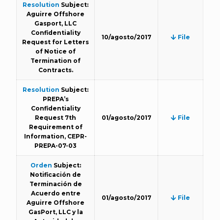
Resolution
Subject:
Aguirre Offshore
Gasport, LLC
Confidentiality
10/agosto/2017
File
Request for Letters
of Notice of
Termination of
Contracts.
Resolution
Subject:
PREPA’s
Confidentiality
Request 7th
01/agosto/2017
File
Requirement of
Information, CEPR-
PREPA-07-03
Orden
Subject:
Notificación de
Terminación de
Acuerdo entre
01/agosto/2017
File
Aguirre Offshore
GasPort, LLC y la