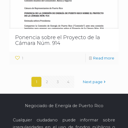
Ponencia sobre el Proyecto de la
Cámara Núm. 914
1
Read more
1
2
3
4
Next page
Negociado de Energía de Puerto Rico
Cualquier ciudadano puede informar sobre
irregularidades en el uso de fondos públicos o