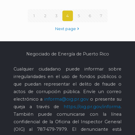
1
2
3
4
5
6
7
Next page
Negociado de Energía de Puerto Rico
Cualquier ciudadano puede informar sobre
irregularidades en el uso de fondos públicos o
que puedan representar el delito de fraude o
actos de corrupción pública. Envíe un correo
electrónico a
informa@oig.pr.gov
o presente su
queja a través de
https://oig.pr.gov/informa
.
También puede comunicarse con la línea
confidencial de la Oficina del Inspector General
(OIG) al
787-679-7979
. El denunciante está