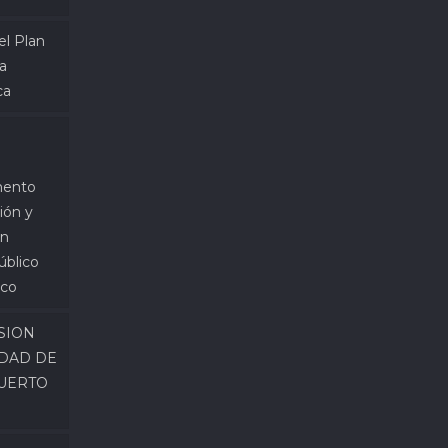
el Plan
a
ca
ento
ión y
ón
úblico
ico
ISION
IDAD DE
PUERTO