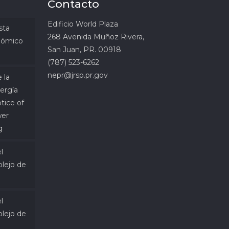
Contacto
Edificio World Plaza
sta
268 Avenida Muñoz Rivera,
onómico
San Juan, PR. 00918
(787) 523-6262
nepr@jrsp.pr.gov
 la
ergía
tice of
wer
g
l
lejo de
l
lejo de