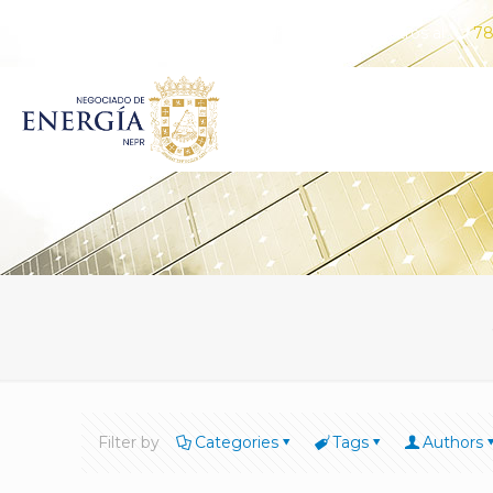
¿Tiene alguna pregunta? Comunícate con nosotros al
78
Filter by
Categories
Tags
Authors