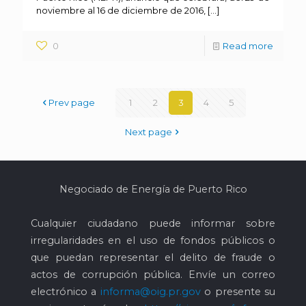
noviembre al 16 de diciembre de 2016,
[…]
0
Read more
Prev page
1
2
3
4
5
Next page
Negociado de Energía de Puerto Rico
Cualquier ciudadano puede informar sobre
irregularidades en el uso de fondos públicos o
que puedan representar el delito de fraude o
actos de corrupción pública. Envíe un correo
electrónico a
informa@oig.pr.gov
o presente su